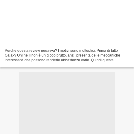
Perchè questa review negativa? I motivi sono molteplici. Prima di tutto
Galaxy Online II non è un gioco brutto, anzi, presenta delle meccaniche
interessanti che possono renderlo abbastanza vario. Quindi questa
recensione negativa la faccio a malincuore....