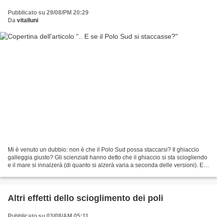
Pubblicato su 29/08/PM 20:29
Da
vitalluni
Mi è venuto un dubbio: non è che il Polo Sud possa staccarsi? Il ghiaccio
galleggia giusto? Gli scienziati hanno detto che il ghiaccio si sta sciogliendo
e il mare si innalzerà (di quanto si alzerà varia a seconda delle versioni). E'
possibile che raggiunto...
Altri effetti dello scioglimento dei poli
Pubblicato su 03/08/AM 05:11